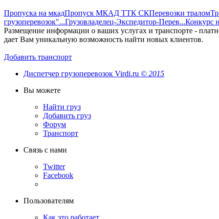
Пропуска на мкад
Пропуск МКАД ТТК СК
Перевозки тралом
Тр
грузоперевозок"...
Грузовладелец-Экспедитор-Перев...
Конкурс н
Размещение информации о ваших услугах и транспорте - платн
дает Вам уникальную возможность найти новых клиентов.
Добавить транспорт
Диспетчер грузоперевозок Virdi.ru
© 2015
Вы можете
Найти груз
Добавить груз
Форум
Транспорт
Связь с нами
Twitter
Facebook
Пользователям
Как это работает