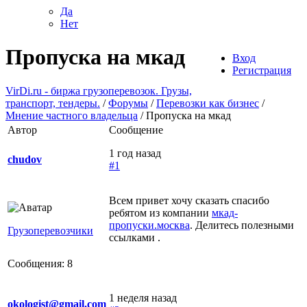
Да
Нет
Пропуска на мкад
Вход
Регистрация
VirDi.ru - биржа грузоперевозок. Грузы,
транспорт, тендеры.
/
Форумы
/
Перевозки как бизнес
/
Мнение частного владельца
/
Пропуска на мкад
Автор
Сообщение
1 год назад
chudov
#1
Всем привет хочу сказать спасибо
ребятом из компании
мкад-
пропуски.москва
. Делитесь полезными
Грузоперевозчики
ссылками .
Сообщения: 8
1 неделя назад
okologist@gmail.com